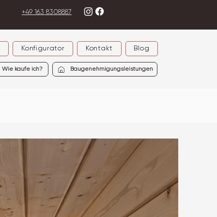
+49 163 8308887
e
Konfigurator
Kontakt
Blog
Wie kaufe ich?
Baugenehmigungsleistungen