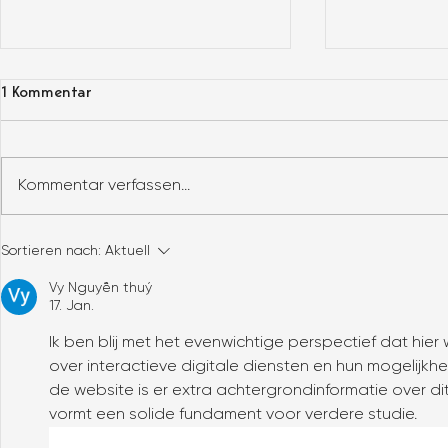
1 Kommentar
Kommentar verfassen...
Tiny House Transport – wie
TINYHOUSE 
Sortieren nach:
Aktuell
läuft er ab und wie sicher ist
MODULHOUSE WO IST
er?
UNTERSCHIE
Vy Nguyễn thuý
17. Jan.
Ik ben blij met het evenwichtige perspectief dat hie
over interactieve digitale diensten en hun mogelijk
de website is er extra achtergrondinformatie over dit
vormt een solide fundament voor verdere studie.