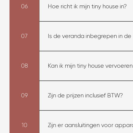
weken in.
06
Hoe richt ik mijn tiny house in?
Ons technisch team ondersteunt u bij al
waterpas stellen en verankeren.
07
Is de veranda inbegrepen in de
Nee. Veranda's zijn optioneel voor elk 
08
Kan ik mijn tiny house vervoere
Tiny houses kunnen worden vervoerd 
trucks en terreinwagens zijn geschikt.
09
Zijn de prijzen inclusief BTW?
Onze prijzen zijn inclusief: BTW en bez
10
Zijn er aansluitingen voor app