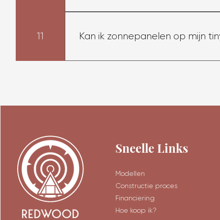
Onze tiny houses zijn voorzien van a
ruimte voor een koelkast.
11
Kan ik zonnepanelen op mijn ti
Onze Tiny Houses kunnen worden geï
zonnepanelen op het dak worden geïn
Sneelle Links
Modellen
Constructie proces
Financiering
Hoe koop ik?